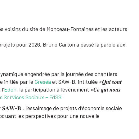
 voisins du site de Monceau-Fontaines et les acteurs
 projets pour 2026, Bruno Carton a passé la parole aux
́𝐞 𝟐𝟎𝟐𝟓 : la dynamique engendrée par la journée des chantiers
lanche initiée par le
Gresea
et SAW-B, intitulée «𝑸𝒖𝒊 𝒔𝒐𝒏𝒕
 l’
Eden
, la participation à l’évènement «𝑪𝒆 𝒒𝒖𝒊 𝒏𝒐𝒖𝒔
s Services Sociaux – FdSS
𝐜𝐨𝐮𝐫𝐬 𝐩𝐨𝐮𝐫 𝐒𝐀𝐖-𝐁 : l’essaimage de projets d’économie sociale
évoquant les perspectives pour une nouvelle