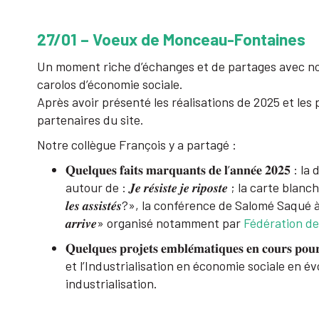
27/01 – Voeux de Monceau-Fontaines
Un moment riche d’échanges et de partages avec nos
carolos d’économie sociale.
Après avoir présenté les réalisations de 2025 et les
partenaires du site.
Notre collègue François y a partagé :
𝐐𝐮𝐞𝐥𝐪𝐮𝐞𝐬 𝐟𝐚𝐢𝐭𝐬 𝐦𝐚𝐫𝐪𝐮𝐚𝐧𝐭𝐬 𝐝𝐞 𝐥’𝐚𝐧𝐧
autour de : 𝑱𝒆 𝒓𝒆́𝒔𝒊𝒔𝒕𝒆 𝒋𝒆 𝒓𝒊𝒑𝒐𝒔𝒕𝒆 ; la carte b
𝒍𝒆𝒔 𝒂𝒔𝒔𝒊𝒔𝒕𝒆́𝒔?», la conférence de Salomé Saqué à
𝒂𝒓𝒓𝒊𝒗𝒆» organisé notamment par
Fédération de
𝐐𝐮𝐞𝐥𝐪𝐮𝐞𝐬 𝐩𝐫𝐨𝐣𝐞𝐭𝐬 𝐞𝐦𝐛𝐥𝐞́𝐦𝐚𝐭𝐢𝐪𝐮𝐞𝐬 𝐞𝐧 
et l’Industrialisation en économie sociale en 
industrialisation.