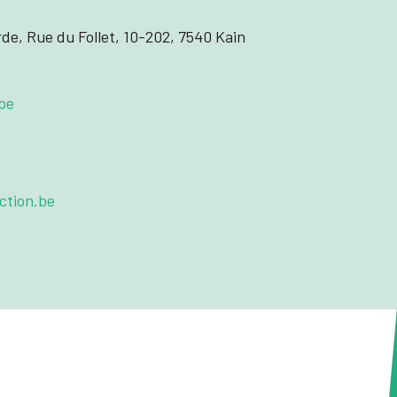
de, Rue du Follet, 10-202, 7540 Kain
be
ction.be