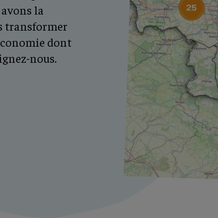
 avons la
s transformer
e économie dont
joignez-nous.