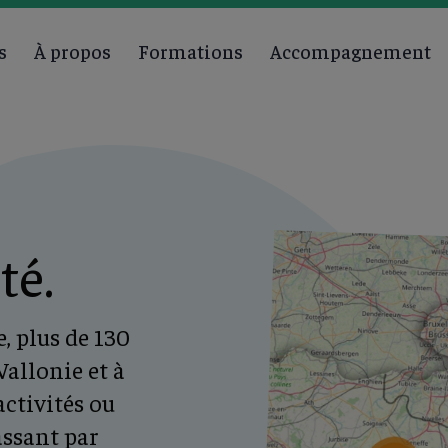
s
À propos
Formations
Accompagnement
té.
, plus de 130
allonie et à
activités ou
assant par